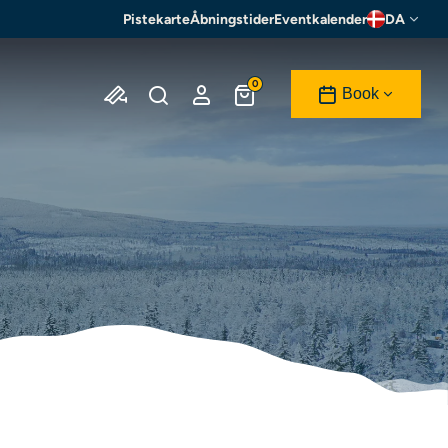
Pistekarte
Åbningstider
Eventkalender
DA
0
Book