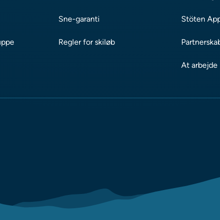
Sne-garanti
Stöten Ap
uppe
Regler for skiløb
Partnerska
At arbejde 