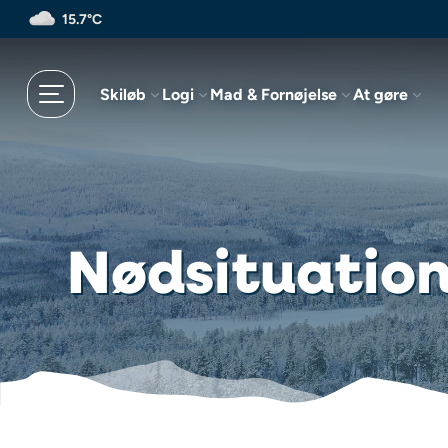
Spring
15.7°C
til
hovedindhold
Skiløb
Logi
Mad & Fornøjelse
At gøre
Nødsituatio