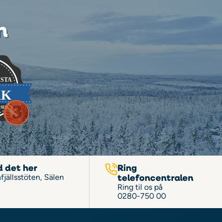
n
d det her
Ring
telefoncentralen
fjällsstöten, Sälen
Ring til os på
0280-750 00