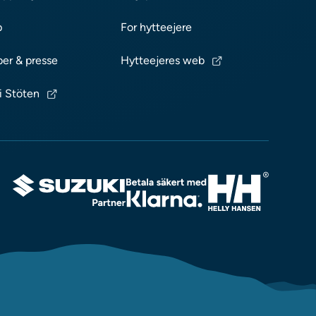
p
For hytteejere
ber & presse
Hytteejeres web
i Stöten