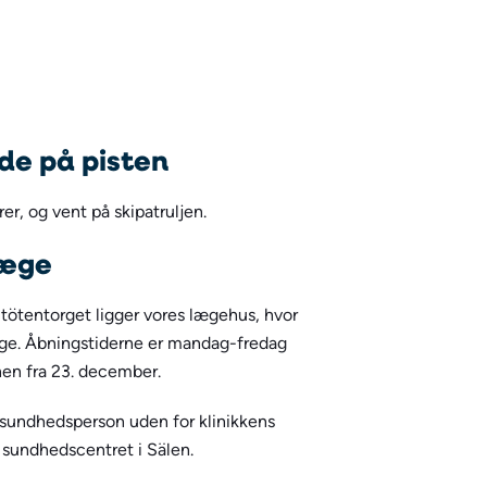
ade på pisten
er, og vent på skipatruljen.
læge
tötentorget ligger vores lægehus, hvor
ge. Åbningstiderne er mandag-fredag
nen fra 23. december.
n sundhedsperson uden for klinikkens
il sundhedscentret i Sälen.