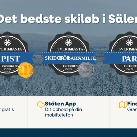
Det bedste skiløb i Säle
Stöten App
Fin
 gratis
Dit ophold på din
Gran
mobiltelefon