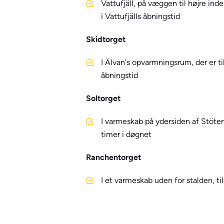
Vattufjäll, på væggen til højre ind
i Vattufjälls åbningstid
Skidtorget
I Älvan's opvarmningsrum, der er t
åbningstid
Soltorget
I varmeskab på ydersiden af Stöte
timer i døgnet
Ranchentorget
I et varmeskab uden for stalden, t