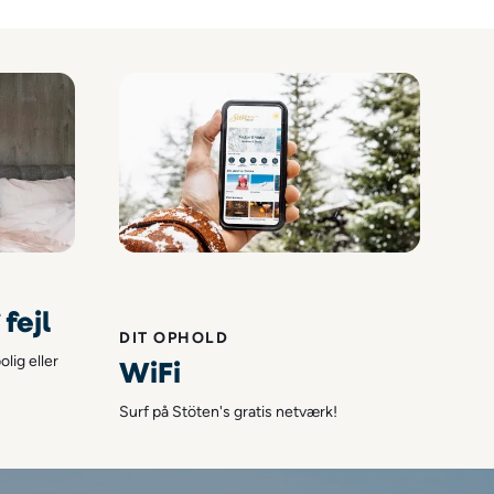
fejl
DIT OPHOLD
lig eller
WiFi
Surf på Stöten's gratis netværk!