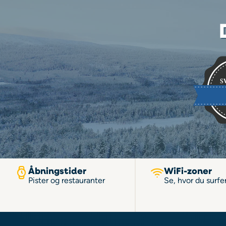
Åbningstider
WiFi-zoner
Pister og restauranter
Se, hvor du surfer