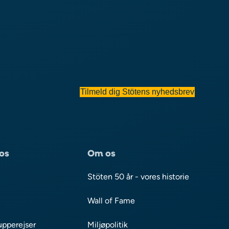
Tilmeld dig Stötens nyhedsbrev
os
Om os
Stöten 50 år - vores historie
Wall of Fame
upperejser
Miljøpolitik