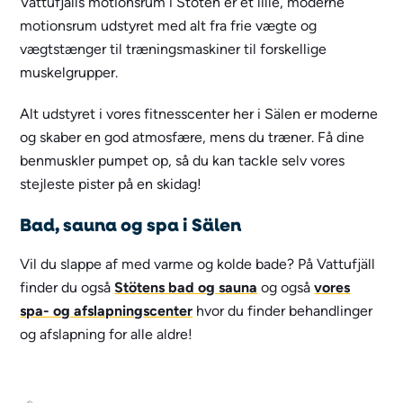
Vattufjälls motionsrum i Stöten er et lille, moderne
motionsrum udstyret med alt fra frie vægte og
vægtstænger til træningsmaskiner til forskellige
muskelgrupper.
Alt udstyret i vores fitnesscenter her i Sälen er moderne
og skaber en god atmosfære, mens du træner. Få dine
benmuskler pumpet op, så du kan tackle selv vores
stejleste pister på en skidag!
Bad, sauna og spa i Sälen
Vil du slappe af med varme og kolde bade? På Vattufjäll
finder du også
Stötens bad og sauna
og også
vores
spa- og afslapningscenter
hvor du finder behandlinger
og afslapning for alle aldre!