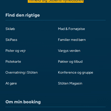
Tilmeld dig Stötens nyhedsbrev
Find den rigtige
Skiløb
Mad & Fornøjelse
SkiPass
Familier med børn
Pister og vejr
Vargys verden
Pistekarte
Pakker og tilbud
Overnatning i Stöten
Konference og gruppe
At gøre
Stöten Magasin
Om min booking