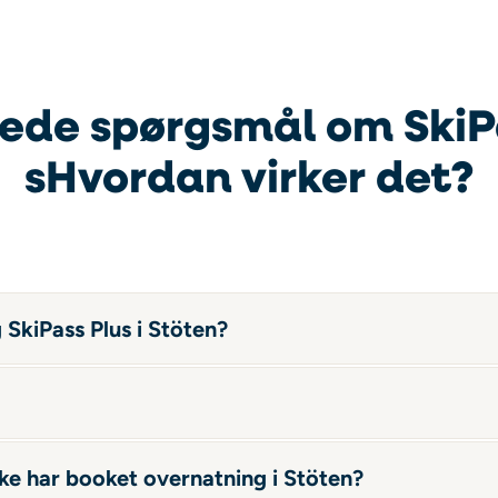
llede spørgsmål om SkiP
s
Hvordan virker det?
 SkiPass Plus i Stöten?
kke har booket overnatning i Stöten?