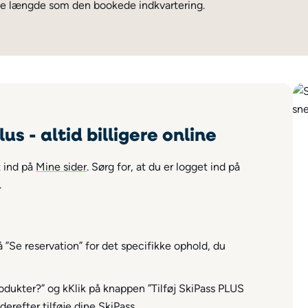
 længde som den bookede indkvartering.
us - altid billigere online
t ind på
Mine sider
.
Sørg for, at du er logget ind på
.
å ”Se reservation” for det specifikke ophold, du
produkter?” og k
Klik på knappen ”Tilføj SkiPass PLUS
derefter tilføje dine SkiPass.