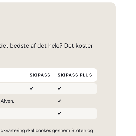
g det bedste af det hele? Det koster
SKIPASS
SKIPASS PLUS
✔
✔
 Alven.
✔
✔
indkvartering skal bookes gennem Stöten og