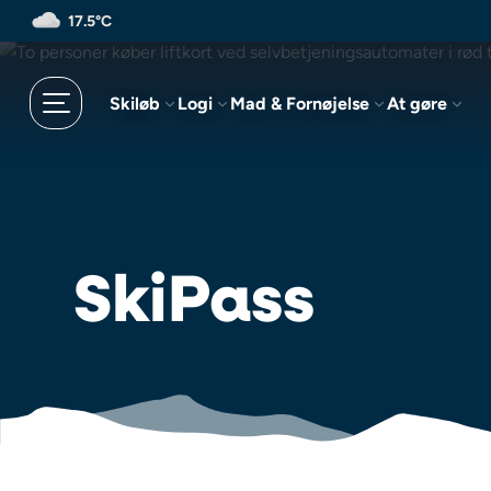
Spring
17.5°C
til
hovedindhold
Skiløb
Logi
Mad & Fornøjelse
At gøre
SkiPass