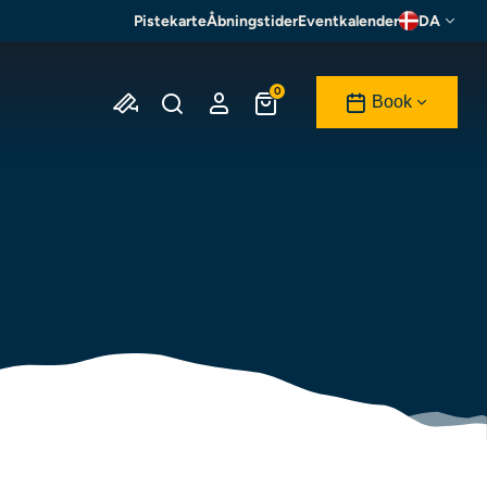
Pistekarte
Åbningstider
Eventkalender
DA
0
Book