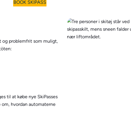
BOOK SKIPASS
gt og problemfrit som muligt,
töten:
s til at købe nye SkiPasses
ere om, hvordan automaterne