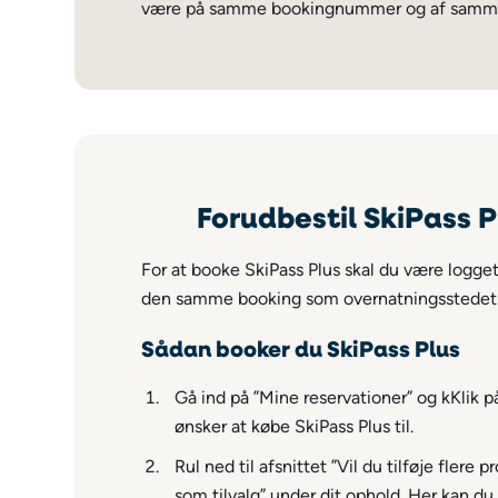
være på samme bookingnummer og af samme
Forudbestil SkiPass Pl
For at booke SkiPass Plus skal du være logge
den samme booking som overnatningsstedet
Sådan booker du SkiPass Plus
Gå ind på ”Mine reservationer” og k
Klik p
ønsker at købe SkiPass Plus til.
Rul ned til afsnittet ”Vil du tilføje flere 
som tilvalg” under dit ophold.
Her kan du 