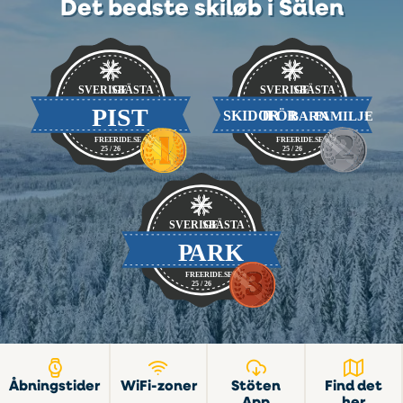
Det bedste skiløb i Sälen
Åbningstider
WiFi-zoner
Stöten
Find det
App
her