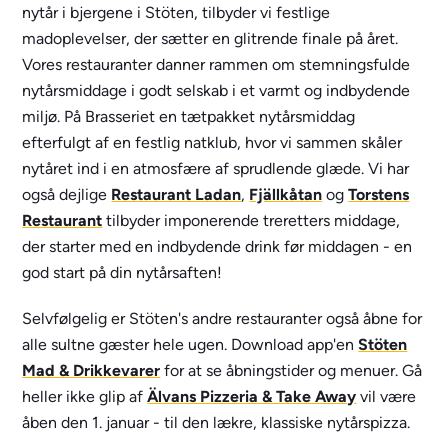
nytår i bjergene i Stöten, tilbyder vi festlige
madoplevelser, der sætter en glitrende finale på året.
Vores restauranter danner rammen om stemningsfulde
nytårsmiddage i godt selskab i et varmt og indbydende
miljø.
På
Brasseriet
en tætpakket nytårsmiddag
efterfulgt af en festlig natklub, hvor vi sammen skåler
nytåret ind i en atmosfære af sprudlende glæde.
Vi har
også dejlige
Restaurant Ladan
,
Fjällkåtan
og
Torstens
Restaurant
tilbyder imponerende treretters middage,
der starter med en indbydende drink før middagen - en
god start på din nytårsaften!
Selvfølgelig er Stöten's andre restauranter også åbne for
alle sultne gæster hele ugen. Download app'en
Stöten
Mad & Drikkevarer
for at se åbningstider og menuer. Gå
heller ikke glip af
Älvans Pizzeria & Take Away
vil være
åben den 1. januar - til den lækre, klassiske nytårspizza.