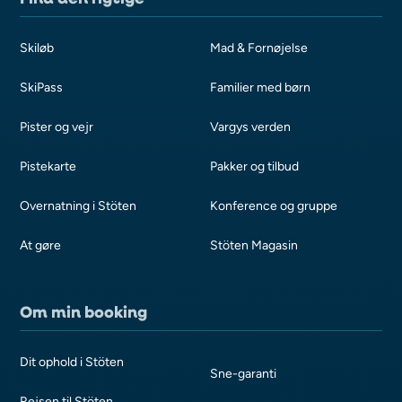
Skiløb
Mad & Fornøjelse
SkiPass
Familier med børn
Pister og vejr
Vargys verden
Pistekarte
Pakker og tilbud
Overnatning i Stöten
Konference og gruppe
At gøre
Stöten Magasin
Om min booking
Dit ophold i Stöten
Sne-garanti
Rejsen til Stöten