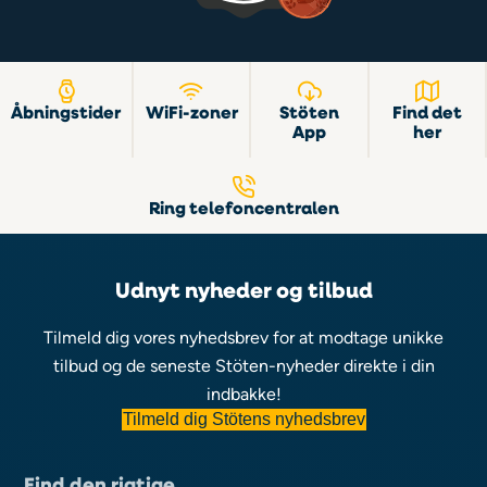
Åbningstider
WiFi-zoner
Stöten
Find det
App
her
Ring telefoncentralen
Udnyt nyheder og tilbud
Tilmeld dig vores nyhedsbrev for at modtage unikke
tilbud og de seneste Stöten-nyheder direkte i din
indbakke!
Tilmeld dig Stötens nyhedsbrev
Find den rigtige