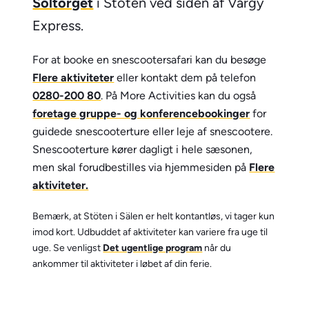
Soltorget
i Stöten ved siden af Vargy
Express.
For at booke en snescootersafari kan du besøge
Flere aktiviteter
eller kontakt dem på telefon
0280-200 80
. På More Activities kan du også
foretage gruppe- og konferencebookinger
for
guidede snescooterture eller leje af snescootere.
Snescooterture kører dagligt i hele sæsonen,
men skal forudbestilles via hjemmesiden på
Flere
aktiviteter.
Bemærk, at Stöten i Sälen er helt kontantløs, vi tager kun
imod kort. Udbuddet af aktiviteter kan variere fra uge til
uge. Se venligst
Det ugentlige program
når du
ankommer til aktiviteter i løbet af din ferie.