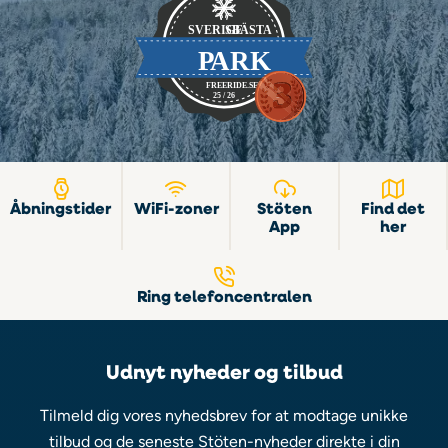
Åbningstider
WiFi-zoner
Stöten
Find det
App
her
Ring telefoncentralen
Udnyt nyheder og tilbud
Tilmeld dig vores nyhedsbrev for at modtage unikke
tilbud og de seneste Stöten-nyheder direkte i din