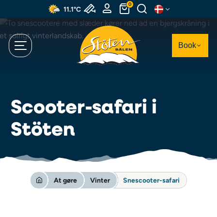
Spring
0
11.1°C
til
hovedindhold
Book
Scooter-safari i
Stöten
At gøre
Vinter
Snescooter-safari