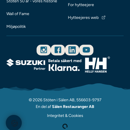
Stöten 50 år - vores historie
For hytteejere
Wall of Fame
Hytteejeres web
Miljøpolitik
© 2026 Stöten i Sälen AB, 556603-9797
En del af
Sälen Restauranger AB
Integritet & Cookies
🍪