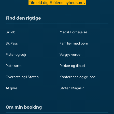
Tilmeld dig Stötens nyhedsbrev
Find den rigtige
Skiløb
Mad & Fornøjelse
SkiPass
Familier med børn
Pister og vejr
Vargys verden
Pistekarte
Pakker og tilbud
Overnatning i Stöten
Konference og gruppe
At gøre
Stöten Magasin
Om min booking