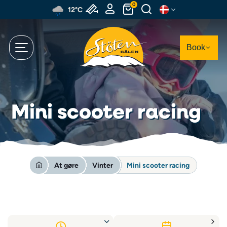
Spring
0
12°C
til
hovedindhold
Book
Mini scooter racing
At gøre
Vinter
Mini scooter racing