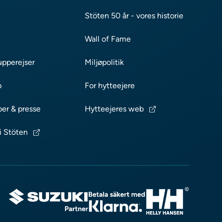
Stöten 50 år - vores historie
Wall of Fame
upperejser
Miljøpolitik
p
For hytteejere
ber & presse
Hytteejeres web
i Stöten