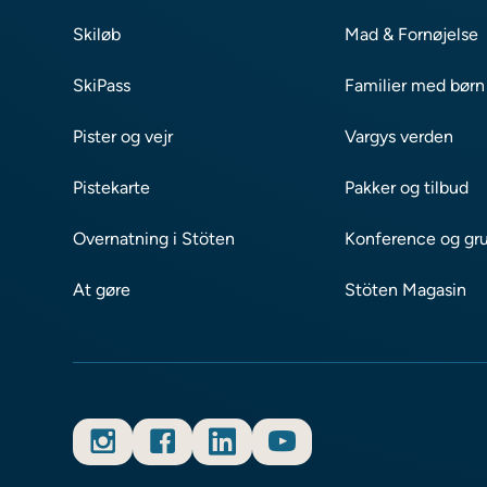
Skiløb
Mad & Fornøjelse
SkiPass
Familier med børn
Pister og vejr
Vargys verden
Pistekarte
Pakker og tilbud
Overnatning i Stöten
Konference og gr
At gøre
Stöten Magasin