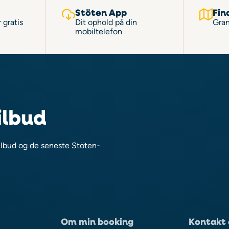
Stöten App
Fin
 gratis
Dit ophold på din
Gran
mobiltelefon
ilbud
ilbud og de seneste Stöten-
Om min booking
Kontakt 