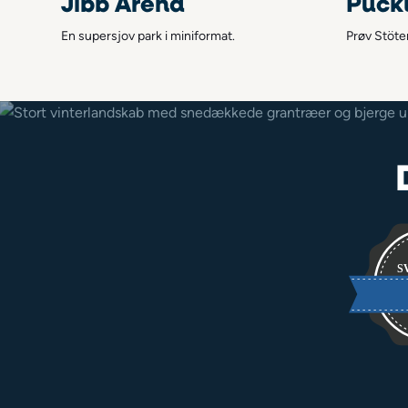
Jibb Arena
Puckl
En supersjov park i miniformat.
Prøv Stöte