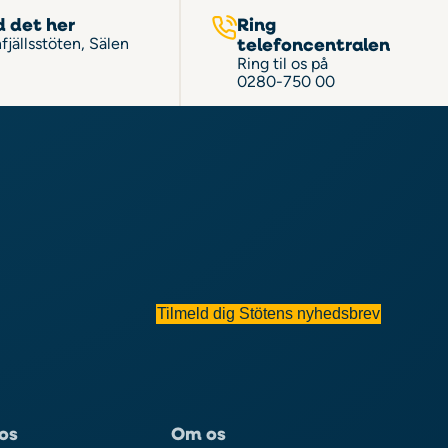
d det her
Ring
telefoncentralen
fjällsstöten, Sälen
Ring til os på
0280-750 00
Tilmeld dig Stötens nyhedsbrev
os
Om os