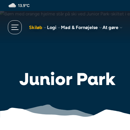
Spring
13.9°C
til
hovedindhold
Skiløb
Logi
Mad & Fornøjelse
At gøre
Junior Park