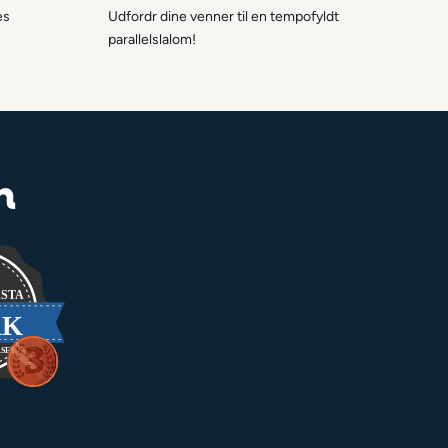
es
Udfordr dine venner til en tempofyldt
parallelslalom!
n