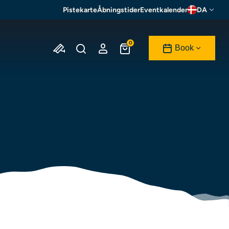
Pistekarte
Åbningstider
Eventkalender
DA
0
Book