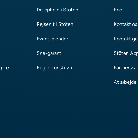
Dit ophold i Stöten
Book
Rejsen til Stöten
Kontakt os
Eventkalender
Kontakt gr
Sne-garanti
Stöten Ap
uppe
Regler for skiløb
Partnerska
At arbejde 