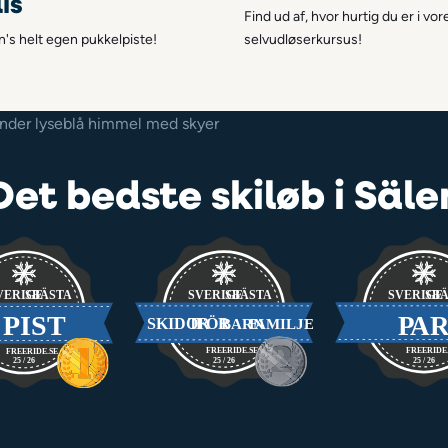
is
Find ud af, hvor hurtig du er i vor
n's helt egen pukkelpiste!
selvudløserkursus!
Det bedste skiløb i Säle