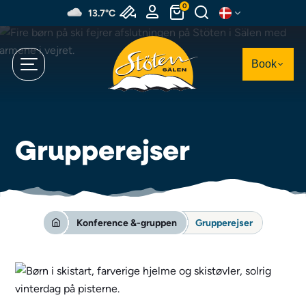
Spring
0
13.7°C
til
hovedindhold
Book
Grupperejser
Konference &-gruppen
Grupperejser