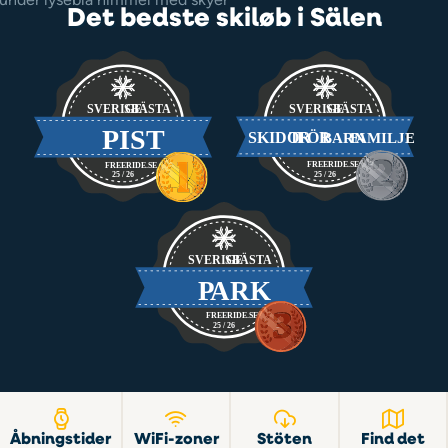
Det bedste skiløb i Sälen
Åbningstider
WiFi-zoner
Stöten
Find det