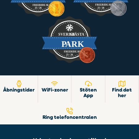
Åbningstider
WiFi-zoner
Stöten
Find det
App
her
Ring telefoncentralen