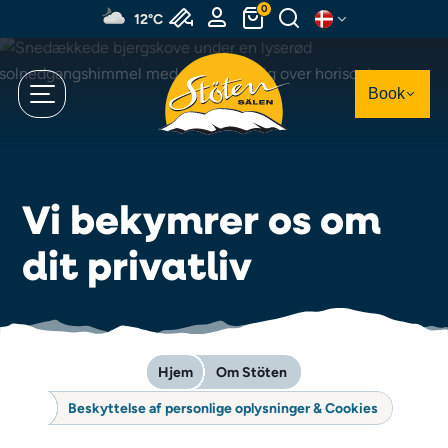
Spring
0
12°C
til
hovedindhold
Book
Vi bekymrer os om
dit privatliv
Hjem
Om Stöten
Beskyttelse af personlige oplysninger & Cookies