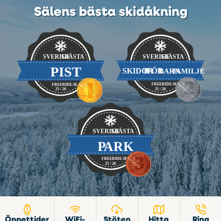
Sälens bästa skidåkning
Öppettider
WiFi-
Stöten
Hitta
Ring