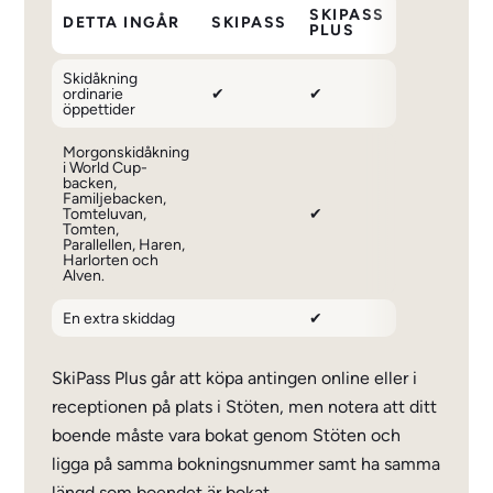
SKIPASS
DETTA INGÅR
SKIPASS
PLUS
Skidåkning
ordinarie
✔
✔
öppettider
Morgonskidåkning
i World Cup-
backen,
Familjebacken,
Tomteluvan,
✔
Tomten,
Parallellen, Haren,
Harlorten och
Alven.
En extra skiddag
✔
SkiPass Plus går att köpa antingen online eller i
receptionen på plats i Stöten, men notera att ditt
boende måste vara bokat genom Stöten och
ligga på samma bokningsnummer samt ha samma
längd som boendet är bokat.