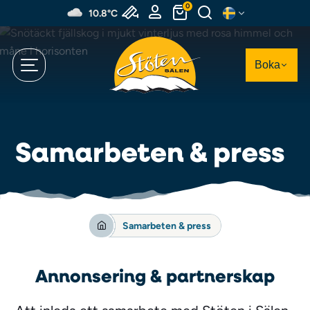
Hoppa
0
10.8°C
till
huvudinnehållet
Boka
Samarbeten & press
Samarbeten & press
Annonsering & partnerskap