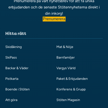
Prenumerera på vårt nyhetsbrev för att få unika
erbjudanden och de senaste Stötennyheterna direkt i
din inkorg!
Prenumerera
Hitta rätt
Skidåkning
Mat & Nöje
SkiPass
Barnfamiljer
Backar & Väder
Vargys Värld
Pistkarta
Paket & Erbjudanden
Boende i Stöten
Konferens & Grupp
Att göra
Stöten Magasin