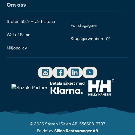
Om oss
Stöten 50 år – vår historia
För stugägare
Wall of Fame
Stugägarwebben
Miljöpolicy
© 2026 Stöten i Sälen AB, 556603-9797
En del av
Sälen Restauranger AB