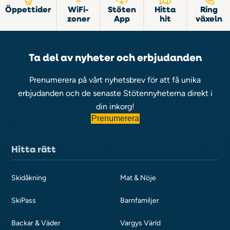
Öppettider
WiFi-
Stöten
Hitta
Ring
zoner
App
hit
växeln
Ta del av nyheter och erbjudanden
Prenumerera på vårt nyhetsbrev för att få unika
erbjudanden och de senaste Stötennyheterna direkt i
din inkorg!
Prenumerera
Hitta rätt
Skidåkning
Mat & Nöje
SkiPass
Barnfamiljer
Backar & Väder
Vargys Värld