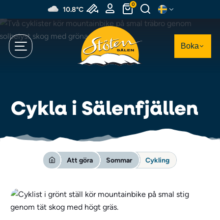
Hoppa
0
10.8°C
till
huvudinnehållet
Boka
Cykla i Sälenfjällen
Att göra
Sommar
Cykling