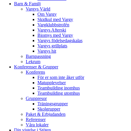
Barn & Familj
Vargys Värld
Om Vargy
Skidkul med Vargy
Vargklubbstrofén
Vargys Afterski
Biomys med Vargy
Vargys födelsedagskalas
Vargys grillplats
Vargys hit
Barnpassning
Lekrum
Konferenser & Grupper
Konferens
För er som inte åker utför
Matupplevelser
Teambuilding inomhus
Teambuilding utomhus
Gruppresor
Träningsgrupper
Skolgrupper
Paket & Erbjudanden
Referenser
Våra lokaler
Din vistelse i Stöten