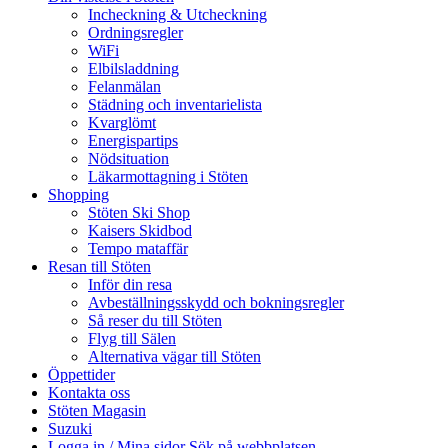
Incheckning & Utcheckning
Ordningsregler
WiFi
Elbilsladdning
Felanmälan
Städning och inventarielista
Kvarglömt
Energispartips
Nödsituation
Läkarmottagning i Stöten
Shopping
Stöten Ski Shop
Kaisers Skidbod
Tempo mataffär
Resan till Stöten
Inför din resa
Avbeställningsskydd och bokningsregler
Så reser du till Stöten
Flyg till Sälen
Alternativa vägar till Stöten
Öppettider
Kontakta oss
Stöten Magasin
Suzuki
Logga in / Mina sidor
Sök på webbplatsen