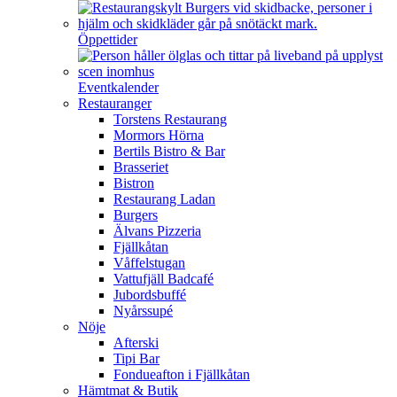
Öppettider
Eventkalender
Restauranger
Torstens Restaurang
Mormors Hörna
Bertils Bistro & Bar
Brasseriet
Bistron
Restaurang Ladan
Burgers
Älvans Pizzeria
Fjällkåtan
Våffelstugan
Vattufjäll Badcafé
Jubordsbuffé
Nyårssupé
Nöje
Afterski
Tipi Bar
Fondueafton i Fjällkåtan
Hämtmat & Butik