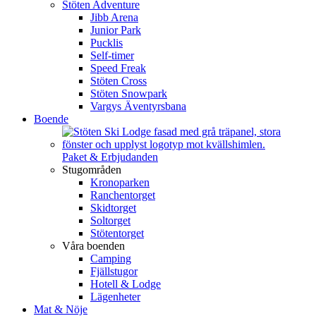
Stöten Adventure
Jibb Arena
Junior Park
Pucklis
Self-timer
Speed Freak
Stöten Cross
Stöten Snowpark
Vargys Äventyrsbana
Boende
Paket & Erbjudanden
Stugområden
Kronoparken
Ranchentorget
Skidtorget
Soltorget
Stötentorget
Våra boenden
Camping
Fjällstugor
Hotell & Lodge
Lägenheter
Mat & Nöje