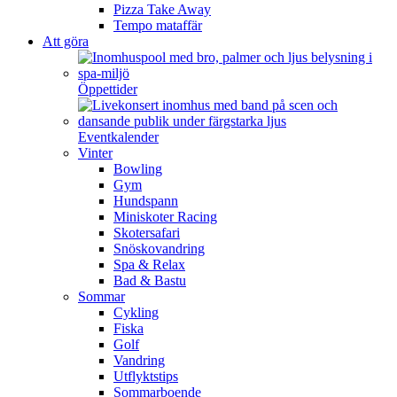
Pizza Take Away
Tempo mataffär
Att göra
Öppettider
Eventkalender
Vinter
Bowling
Gym
Hundspann
Miniskoter Racing
Skotersafari
Snöskovandring
Spa & Relax
Bad & Bastu
Sommar
Cykling
Fiska
Golf
Vandring
Utflyktstips
Sommarboende