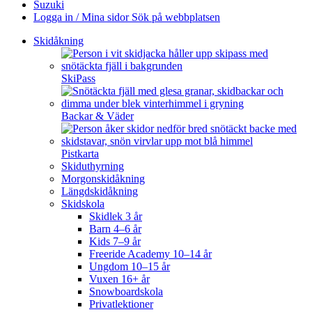
Suzuki
Logga in / Mina sidor
Sök på webbplatsen
Skidåkning
SkiPass
Backar & Väder
Pistkarta
Skiduthyrning
Morgonskidåkning
Längdskidåkning
Skidskola
Skidlek 3 år
Barn 4–6 år
Kids 7–9 år
Freeride Academy 10–14 år
Ungdom 10–15 år
Vuxen 16+ år
Snowboardskola
Privatlektioner