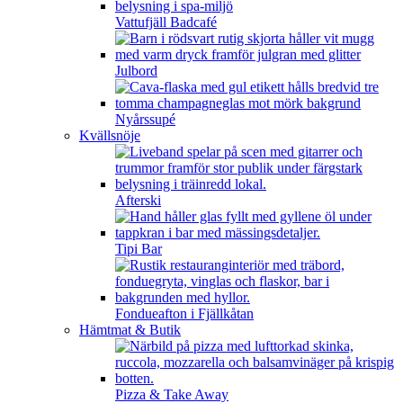
Vattufjäll Badcafé
Julbord
Nyårssupé
Kvällsnöje
Afterski
Tipi Bar
Fondueafton i Fjällkåtan
Hämtmat & Butik
Pizza & Take Away