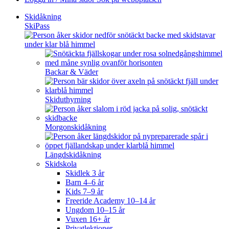
Skidåkning
SkiPass
Backar & Väder
Skiduthyrning
Morgonskidåkning
Längdskidåkning
Skidskola
Skidlek 3 år
Barn 4–6 år
Kids 7–9 år
Freeride Academy 10–14 år
Ungdom 10–15 år
Vuxen 16+ år
Privatlektioner