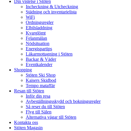
Din vistelse i Stöten
Incheckning & Utcheckning
Städning och inventarielista
WiFi
Ordningsregler
Elbilsladdning
Kvarglömt
Felanmälan
Nödsituation
Energispartips
Läkarmottagning i Stöten
Backar & Väder
Eventkalender
Shopping
Stöten Ski Shop
Kaisers Skidbod
Tempo mataffär
Resan till Stöten
Inför din resa
Avbeställningsskydd och bokningsregler
Så reser du till Stöten
Flyg till Sälen
Alternativa vägar till Stöten
Kontakta oss
Stöten Magasin