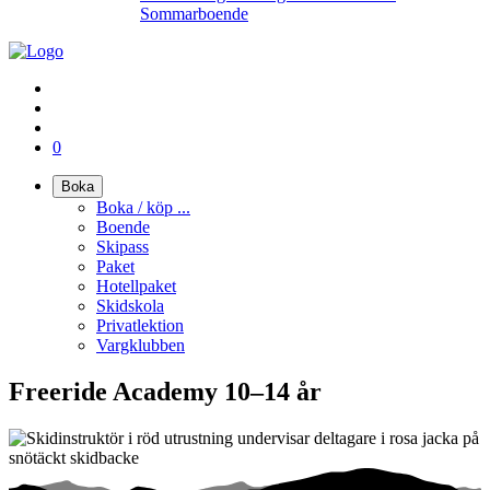
Sommarboende
0
Boka
Boka / köp ...
Boende
Skipass
Paket
Hotellpaket
Skidskola
Privatlektion
Vargklubben
Freeride Academy 10–14 år