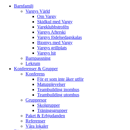
Barnfamilj
Vargys Värld
Om Vargy
Skidkul med Vargy
Vargklubbstrofén
Vargys Afterski
Vargys födelsedagskalas
Biomys med Vargy
Vargys grillplats
Vargys hit
Barnpassning
Lekrum
Konferenser & Grupper
Konferens
För er som inte åker utför
Matupplevelser
Teambuilding inomhus
Teambuilding utomhus
Gruppresor
Skolgrupper
Träningsgrupper
Paket & Erbjudanden
Referenser
Våra lokaler