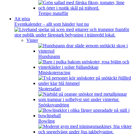
Tempo mataffär
Att göra
Eventkalender – allt som händer just nu
Vinter
Hundspann
Miniskoterracing
Skotersafari
Snöskovandring
Bowling