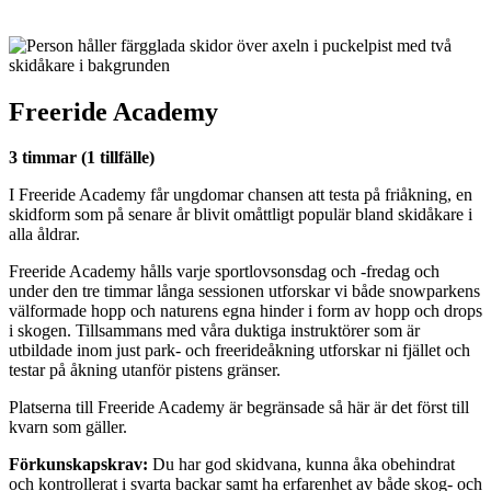
Freeride Academy
3 timmar (1 tillfälle)
I Freeride Academy får ungdomar chansen att testa på friåkning, en
skidform som på senare år blivit omåttligt populär bland skidåkare i
alla åldrar.
Freeride Academy hålls varje sportlovsonsdag och -fredag och
under den tre timmar långa sessionen utforskar vi både snowparkens
välformade hopp och naturens egna hinder i form av hopp och drops
i skogen. Tillsammans med våra duktiga instruktörer som är
utbildade inom just park- och freerideåkning utforskar ni fjället och
testar på åkning utanför pistens gränser.
Platserna till Freeride Academy är begränsade så här är det först till
kvarn som gäller.
Förkunskapskrav:
Du har god skidvana, kunna åka obehindrat
och kontrollerat i svarta backar samt ha erfarenhet av både skog- och