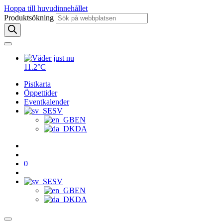
Hoppa till huvudinnehållet
Produktsökning
11.2°C
Pistkarta
Öppettider
Eventkalender
SV
EN
DA
0
SV
EN
DA