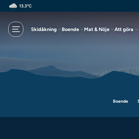
Hoppa
13.3°C
till
huvudinnehållet
Skidåkning
Boende
Mat & Nöje
Att göra
Boende
Hoppa
Hoppa
Hoppa
till
till
till
huvudinnehåll
navigering
sidfoten