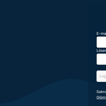
E-ma
Löse
Log
Sakn
Glöm