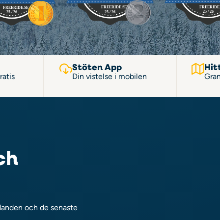
Stöten App
Hit
ratis
Din vistelse i mobilen
Gran
ch
udanden och de senaste