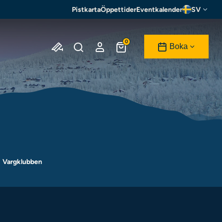
Pistkarta
Öppettider
Eventkalender
SV
0
Boka
Vargklubben