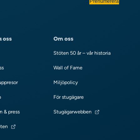
Prenumerera
 oss
Om oss
Stöten 50 år – vår historia
ss
Wall of Fame
uppresor
Miljöpolicy
p
För stugägare
 & press
Stugägarwebben
öten