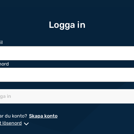
Logga in
il
nord
ga in
ar du konto?
Skapa konto
t lösenord