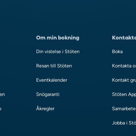
Om min bokning
Kontakta
Din vistelse i Stöten
Boka
Resan till Stöten
Kontakta o
Eventkalender
Kontakt gr
den
Snögaranti
Stöten Ap
p
Åkregler
Samarbeten
Jobba i St