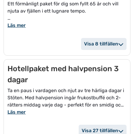
Ett förmånligt paket för dig som fyllt 65 år och vill
* WiFi
njuta av fjällen i ett lugnare tempo.
Skipass PLUS inkluderar:
Seniorpaketet innehåller 4 nätter på Stöten Ski Hotel.
Läs mer
* Skidåkning enligt ordinarie öppettider
* Skidåkning hela ankomst- och avresedag
* Tillgång till morgonskidåkning (manchestermorgon)
Visa 8 tillfällen
I paketet ingår:
Med Skipass PLUS får du ut maximalt av din vistelse
*
- från första till sista dag
Hotellpaket med halvpension 3
Frukostbuffé 4 dagar
Fler än 2 personer bokas i flera hotellrum.
dagar
Vill ni lägga till avbeställningsskydd, kontakta
* 2-rätters middag i Brasseriet 4 kvällar
privatbokning@stoten.se
efter bokningstillfället
Ta en paus i vardagen och njut av tre härliga dagar i
.
* Skipass PLUS
Stöten. Med halvpension ingår frukostbuffé och 2-
* 1 st guidad pistvisning
rätters middag varje dag - perfekt för en smidig och
avkopplande vistelse i fjällen.
Läs mer
Hotellet ligger mitt i backen på Stötentorget
I paketet ingår:
Visa 27 tillfällen
tillsammans med restauranger, café och matbutik -
* Boende i dubbelrum på Stöten Ski Hotel