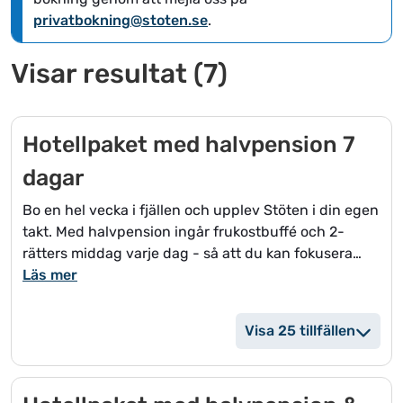
datum
datum.
privatbokning@stoten.se
.
Visar resultat
(
7
)
Hotellpaket med halvpension 7
dagar
Bo en hel vecka i fjällen och upplev Stöten i din egen
takt. Med halvpension ingår frukostbuffé och 2-
rätters middag varje dag - så att du kan fokusera
fullt ut på skidåkning, avkoppling och upplevelser.
Läs mer
I paketet ingår:
Visa 25 tillfällen
* Boende i dubbelrum på Stöten Ski Hotel
* Frukostbuffé varje dag
* 2-rätters middag i Brasseriet