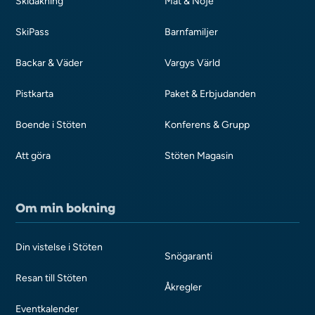
Skidåkning
Mat & Nöje
SkiPass
Barnfamiljer
Backar & Väder
Vargys Värld
Pistkarta
Paket & Erbjudanden
Boende i Stöten
Konferens & Grupp
Att göra
Stöten Magasin
Om min bokning
Din vistelse i Stöten
Snögaranti
Resan till Stöten
Åkregler
Eventkalender