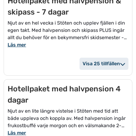
Hotellpaket med halvpension &
* WiFi
Fler än 2 personer bokas i flera hotellrum.
skipass - 7 dagar
Vill ni lägga till avbeställningsskydd, kontakta
privatbokning@stoten.se
efter bokningstillfället..
Njut av en hel vecka i Stöten och upplev fjällen i din
egen takt. Med halvpension och skipass PLUS ingår
allt du behöver för en bekymmersfri skidsemester -
från morgonskidåkning i ny pistade backar till
Läs mer
avkopplande kvällar med god mat. Här finns tid att
verkligen koppla av och maximera upplevelsen.
Visa 25 tillfällen
I paketet ingår:
* Boende i dubbelrum på Stöten Ski Hotel
Hotellpaket med halvpension 4
* Frukostbuffé varje dag
* 2 rätters middag i Brasseriet
dagar
* Skipass PLUS inkl. keycard
* WiFi
Njut av en lite längre vistelse i Stöten med tid att
både uppleva och koppla av. Med halvpension ingår
Skipass PLUS inkluderar:
frukostbuffé varje morgon och en välsmakande 2-
* Skidåkning enligt ordinarie öppettider
rätters middag varje kväll - en perfekt balans mellan
Läs mer