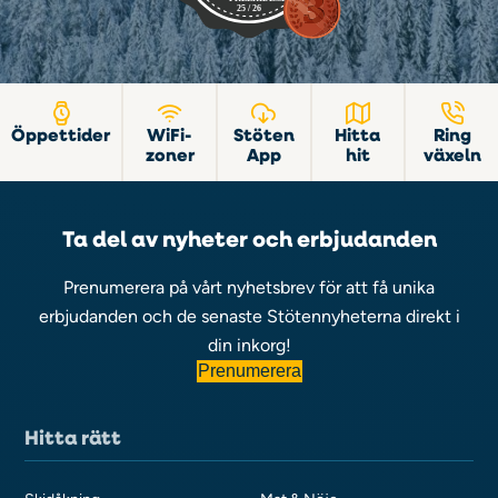
Öppettider
WiFi-
Stöten
Hitta
Ring
zoner
App
hit
växeln
Ta del av nyheter och erbjudanden
Prenumerera på vårt nyhetsbrev för att få unika
erbjudanden och de senaste Stötennyheterna direkt i
din inkorg!
Prenumerera
Hitta rätt