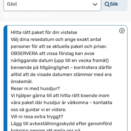
Gäst
Sök
att
att
använda
använda
Rensa sökkriterier
kalendern
kalendern
och
och
Hitta rätt paket för din vistelse
välja
välja
Välj dina resedatum och ange exakt antal 
ett
ett
personer för att se aktuella paket och priser. 
datum.
datum.
OBSERVERA att vissa förslag kan avse 
Tryck
Tryck
närliggande datum (upp till en vecka framåt) 
på
på
beroende på tillgänglighet – kontrollera därför 
frågetecknet
frågetecknet
alltid att de visade datumen stämmer med era 
för
för
önskemål.
att
att
Reser ni med husdjur?
få
få
Vi hjälper gärna till att hitta rätt boende inom 
upp
upp
våra paket där husdjur är välkomna – kontakta 
kortkommandon
kortkommandon
oss så guidar vi er vidare.
för
för
Vill ni resa extra tryggt?
att
att
Lägg till avbeställningsskydd efter genomförd 
ändra
ändra
bokning genom att mejla oss på 