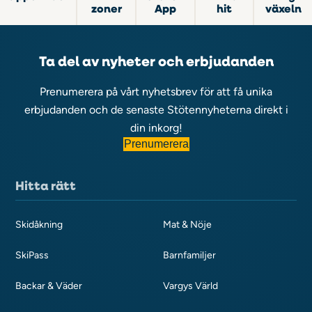
zoner
App
hit
växeln
Ta del av nyheter och erbjudanden
Prenumerera på vårt nyhetsbrev för att få unika
erbjudanden och de senaste Stötennyheterna direkt i
din inkorg!
Prenumerera
Hitta rätt
Skidåkning
Mat & Nöje
SkiPass
Barnfamiljer
Backar & Väder
Vargys Värld