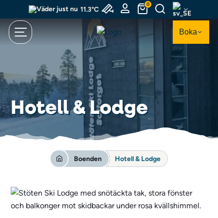
Hoppa
0
11.3°C
till
huvudinnehållet
Boka
Hotell & Lodge
Boenden
Hotell & Lodge