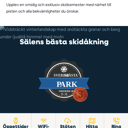
Upplev en smidig och exklusiv skidsemester med närhet till
pisten och alla bekvämligheter du önskar.
Sälens bästa skidåkning
Öppettider
WiFi-
Stöten
Hitta
Ring