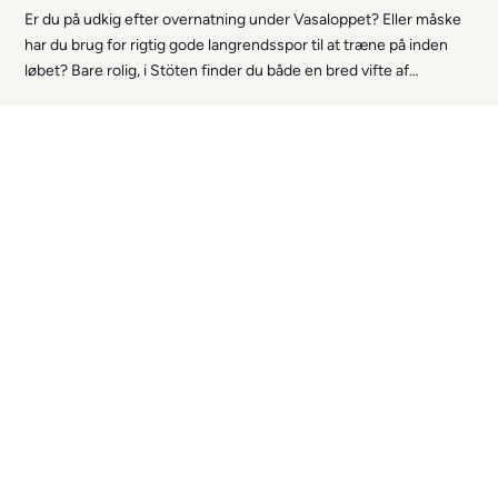
Er du på udkig efter overnatning under Vasaloppet? Eller måske
har du brug for rigtig gode langrendsspor til at træne på inden
løbet? Bare rolig, i Stöten finder du både en bred vifte af
overnatningsmuligheder og langrendsløjper i verdensklasse.