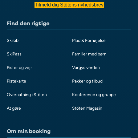
Tilmeld dig Stötens nyhedsbrev
Find den rigtige
Skiløb
Mad & Fornøjelse
SkiPass
Familier med børn
Pister og vejr
Vargys verden
Pistekarte
Pakker og tilbud
Overnatning i Stöten
Konference og gruppe
At gøre
Stöten Magasin
Om min booking