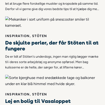
let at bruge flere forskellige muskler og kropsdele på samme tid.
Derfor vil vi gerne give dig vores bedste tips til at hjælpe dig med
at finde den rigtige teknik til stavgang!
INSPIRATION, STÖTEN
De skjulte perler, der får Stöten til at
fungere
De er lidt af Stöten's underdogs, ingen man rigtig lægger mærke
til i deres sorte arbejdstøj og anonyme opførsel. Men bag
kulisserne er de helte, der sørger for, at lifterne kører
problemfrit, at sneen ligger det rigtige sted, og at gæsterne
kommer sikkert op på bjerget hver dag. Nu er det tid til, at de
træder frem i rampelyset, for uden dem ville Stöten simpelthen
ikke fungere: mekanikerne.
INSPIRATION, STÖTEN
Lej en bolig til Vasaloppet