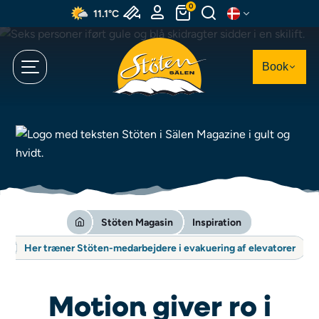
Spring
0
11.1°C
til
hovedindhold
Book
Stöten Magasin
Inspiration
Her træner Stöten-medarbejdere i evakuering af elevatorer
Motion giver ro i