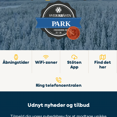
Åbningstider
WiFi-zoner
Stöten
Find det
App
her
Ring telefoncentralen
Udnyt nyheder og tilbud
Tilmeld dig vores nyhedsbrev for at modtage unikke