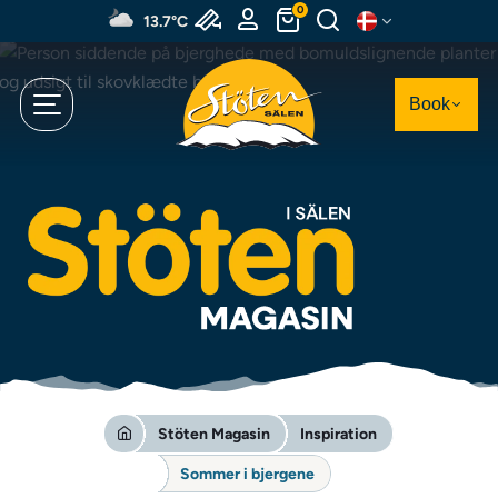
Spring
0
13.7°C
til
hovedindhold
Book
Stöten Magasin
Inspiration
Sommer i bjergene