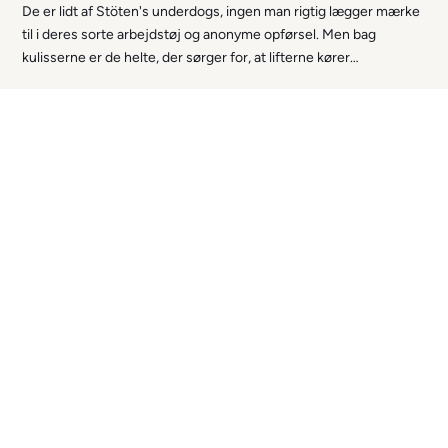
De er lidt af Stöten's underdogs, ingen man rigtig lægger mærke
til i deres sorte arbejdstøj og anonyme opførsel. Men bag
kulisserne er de helte, der sørger for, at lifterne kører
problemfrit, at sneen ligger det rigtige sted, og at gæsterne
kommer sikkert op på bjerget hver dag. Nu er det tid til, at de
træder frem i rampelyset, for uden dem ville Stöten simpelthen
ikke fungere: mekanikerne.