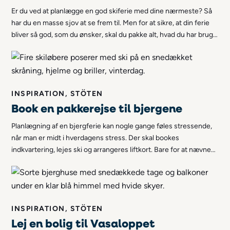
Er du ved at planlægge en god skiferie med dine nærmeste? Så
har du en masse sjov at se frem til. Men for at sikre, at din ferie
bliver så god, som du ønsker, skal du pakke alt, hvad du har brug
for. For at gøre det nemmere har vi hos Stöten i Sälen
sammensat en komplet pakkeliste!
INSPIRATION, STÖTEN
Book en pakkerejse til bjergene
Planlægning af en bjergferie kan nogle gange føles stressende,
når man er midt i hverdagens stress. Der skal bookes
indkvartering, lejes ski og arrangeres liftkort. Bare for at nævne
nogle af de ting, der skal planlægges. Hvis du vil undgå alt dette,
kan du bestille en pakkerejse til bjergene!
INSPIRATION, STÖTEN
Lej en bolig til Vasaloppet