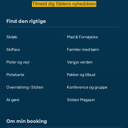
Tilmeld dig Stötens nyhedsbrev
Find den rigtige
Skiløb
Mad & Fornøjelse
SkiPass
Familier med børn
Pister og vejr
Vargys verden
Pistekarte
Pakker og tilbud
Overnatning i Stöten
Konference og gruppe
At gøre
Stöten Magasin
Om min booking