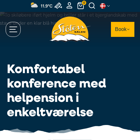
Spring
0
11.9°C
til
hovedindhold
Book
Komfortabel
konference med
helpension i
enkeltværelse