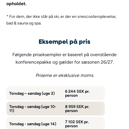
opholdet.
* For dem, der ikke står på ski, er der en snescooteroplevelse,
bad & sauna og spa.
Eksempel på pris
Følgende priseksempler er baseret på ovenstående
konferencepakke og gælder for sæsonen 26/27.
Priserne er eksklusive moms.
6 244 SEK pr.
Torsdag – søndag (uge 2)
person
Torsdag - søndag (uge 10-
8 959 SEK pr.
11)
person
7 102 SEK pr.
Torsdag - søndag (uge 14)
person