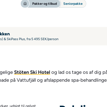
Pakker og tilbud
Seniorpakke
akken
rs) & SkiPass Plus, fra 5 495 SEK/person
Stöten Ski Hotel
ggelige
og lad os tage os af dig på
bade på Vattufjäll og afslappende spa-behandlinge