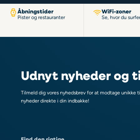
Åbningstider
WiFi-zoner
Pister og restauranter
Se, hvor du surfer
Udnyt nyheder og t
Tilmeld dig vores nyhedsbrev for at modtage unikke t
nyheder direkte i din indbakke!
Find den rigtige