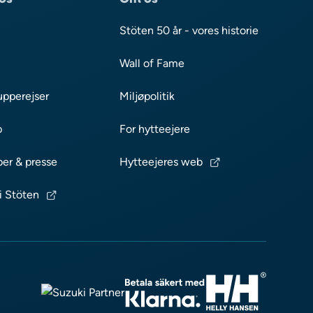
Stöten 50 år - vores historie
Wall of Fame
upperejser
Miljøpolitik
p
For hytteejere
ber & presse
Hytteejeres web
i Stöten