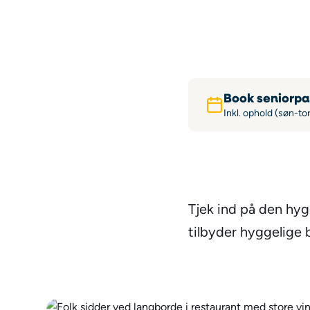
Book seniorp
Inkl. ophold (søn-to
Tjek ind på den hy
tilbyder hyggelige 