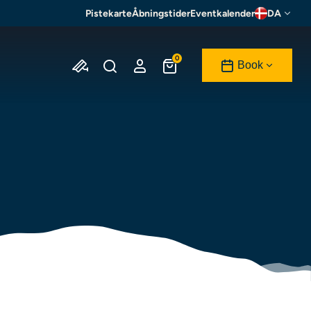
Pistekarte
Åbningstider
Eventkalender
DA
0
Book