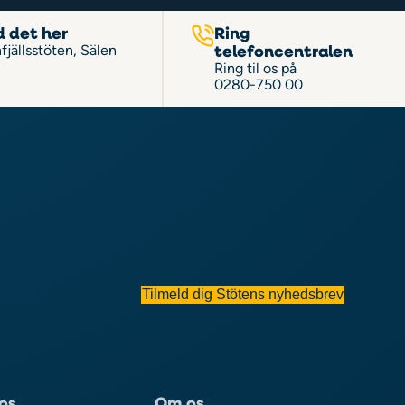
d det her
Ring
telefoncentralen
fjällsstöten, Sälen
Ring til os på
0280-750 00
Tilmeld dig Stötens nyhedsbrev
os
Om os