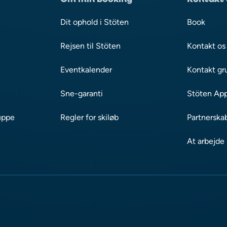
Dit ophold i Stöten
Book
Rejsen til Stöten
Kontakt os
Eventkalender
Kontakt gr
Sne-garanti
Stöten Ap
uppe
Regler for skiløb
Partnerska
At arbejde 