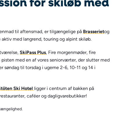
ssion for skiløb med
enmad til aftensmad, er tilgængelige på
Brasseriet
og
 aktiv med langrend, touring og alpint skiløb.
ltværelse,
SkiPass Plus
, Fire morgenmøder, fire
 pisten med en af vores seniorværter, der slutter med
r søndag til torsdag i ugerne 2-6, 10-11 og 14 i
Stöten Ski Hotel
ligger i centrum af bakken på
stauranter, caféer og dagligvarebutikker!
lgængelighed.