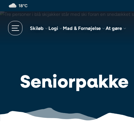
Spring
18°C
til
hovedindhold
Skiløb
Logi
Mad & Fornøjelse
At gøre
Seniorpakke