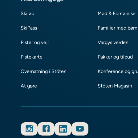
Skiløb
Mad & Fornøjelse
SkiPass
Familier med børn
Pister og vejr
Vargys verden
Pistekarte
Pakker og tilbud
Overnatning i Stöten
Konference og gr
At gøre
Stöten Magasin