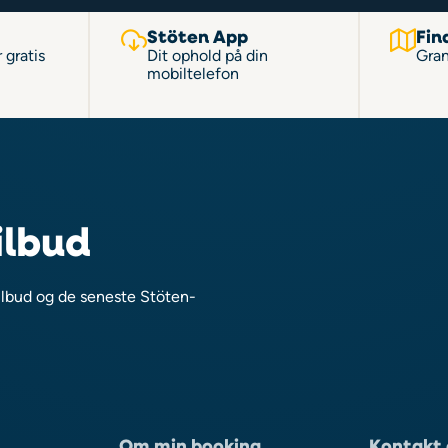
Stöten App
Fin
 gratis
Dit ophold på din
Gran
mobiltelefon
ilbud
ilbud og de seneste Stöten-
Om min booking
Kontakt 