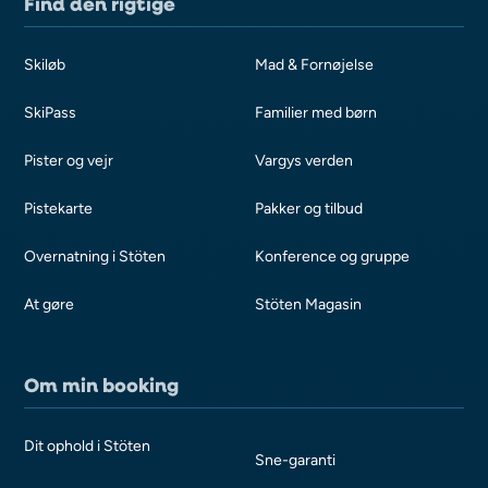
Find den rigtige
Skiløb
Mad & Fornøjelse
SkiPass
Familier med børn
Pister og vejr
Vargys verden
Pistekarte
Pakker og tilbud
Overnatning i Stöten
Konference og gruppe
At gøre
Stöten Magasin
Om min booking
Dit ophold i Stöten
Sne-garanti