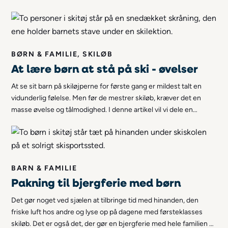
dag sammen i hytten? Så er det perfekt at have en masse sjove
spil på lager! I denne artikel deler vi 7 sjove spil, som er
velegnede til både voksne og børn.
BØRN & FAMILIE, SKILØB
At lære børn at stå på ski - øvelser
At se sit barn på skiløjperne for første gang er mildest talt en
vidunderlig følelse. Men før de mestrer skiløb, kræver det en
masse øvelse og tålmodighed. I denne artikel vil vi dele en
håndfuld nyttige øvelser, som kan være nyttige, når du skal lære
dit barn at stå på ski!
BARN & FAMILIE
Pakning til bjergferie med børn
Det gør noget ved sjælen at tilbringe tid med hinanden, den
friske luft hos andre og lyse op på dagene med førsteklasses
skiløb. Det er også det, der gør en bjergferie med hele familien så