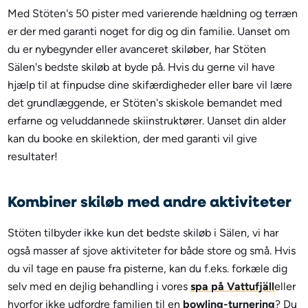
Med Stöten's 50 pister med varierende hældning og terræn
er der med garanti noget for dig og din familie. Uanset om
du er nybegynder eller avanceret skiløber, har Stöten
Sälen's bedste skiløb at byde på. Hvis du gerne vil have
hjælp til at finpudse dine skifærdigheder eller bare vil lære
det grundlæggende, er Stöten's skiskole bemandet med
erfarne og veluddannede skiinstruktører. Uanset din alder
kan du booke en skilektion, der med garanti vil give
resultater!
Kombiner skiløb med andre aktiviteter
Stöten tilbyder ikke kun det bedste skiløb i Sälen, vi har
også masser af sjove aktiviteter for både store og små. Hvis
du vil tage en pause fra pisterne, kan du f.eks. forkæle dig
selv med en dejlig behandling i vores
spa på Vattufjäll
eller
hvorfor ikke udfordre familien til en
bowling-turnering
? Du