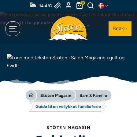
Spring
0
14.4°C
til
hovedindhold
Book
Stöten Magasin
Barn & Familie
Guide til en vellykket familieferie
STÖTEN MAGASIN