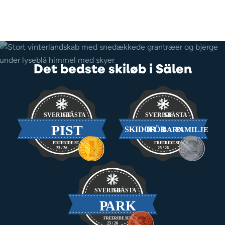
Det bedste skiløb i Sälen