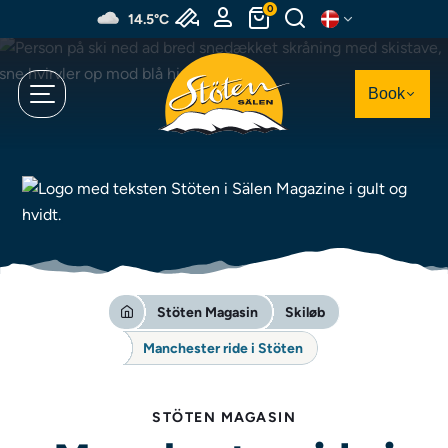
Spring
0
14.5°C
til
hovedindhold
Book
Stöten Magasin
Skiløb
Manchester ride i Stöten
STÖTEN MAGASIN