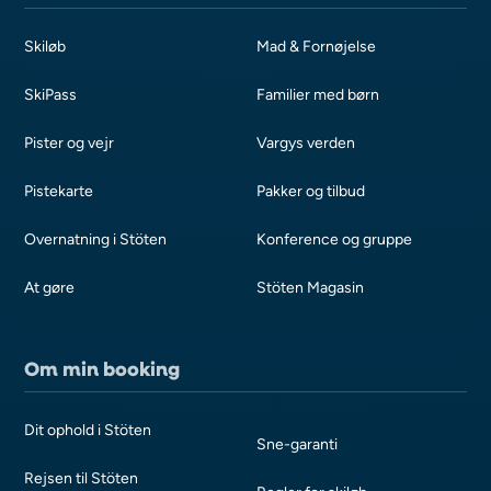
Skiløb
Mad & Fornøjelse
SkiPass
Familier med børn
Pister og vejr
Vargys verden
Pistekarte
Pakker og tilbud
Overnatning i Stöten
Konference og gruppe
At gøre
Stöten Magasin
Om min booking
Dit ophold i Stöten
Sne-garanti
Rejsen til Stöten