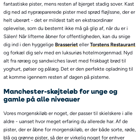
fantastiske pister, mens resten af bjerget stadig sover. Kast
dig ned ad nypræparerede pister med sprød fløjlssne, der er
helt uberørt - det er mildest talt en ekstraordinær
oplevelse, som du bestemt ikke må gå glip af, når du er i
Sälen! Når lifterne åbner for offentligheden, kan du snige
dig ind i den hyggelige
Brasseriet
eller
Torstens Restaurant
og forkæl dig selv med en luksuriøs hotelmorgenmad. Nyd
alt fra røræg og sandwiches lavet med friskbagt brød til
yoghurt, pølser og pålæg. Det er den perfekte opladning til
at komme igennem resten af dagen på pisterne.
Manchester-skøjteløb for unge og
gamle på alle niveauer
Vores morgenskiløb er noget, der passer til skielskere i alle
aldre - uanset hvor meget erfaring du allerede har. Af de
pister, der er åbne for morgenskiløb, er der både sorte, røde,
blå og grønne pister, så der er virkelig noget for enhver