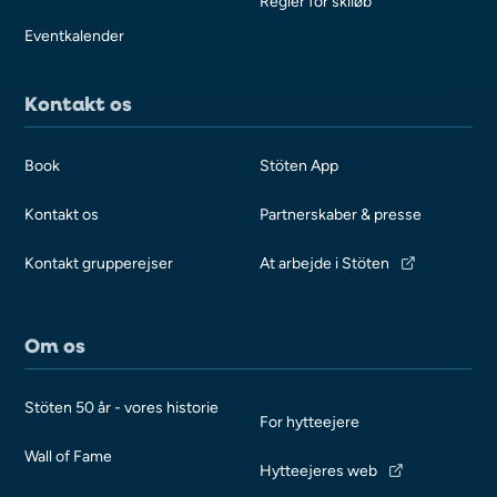
Regler for skiløb
Eventkalender
Kontakt os
Book
Stöten App
Kontakt os
Partnerskaber & presse
Kontakt grupperejser
At arbejde i Stöten
Om os
Stöten 50 år - vores historie
For hytteejere
Wall of Fame
Hytteejeres web