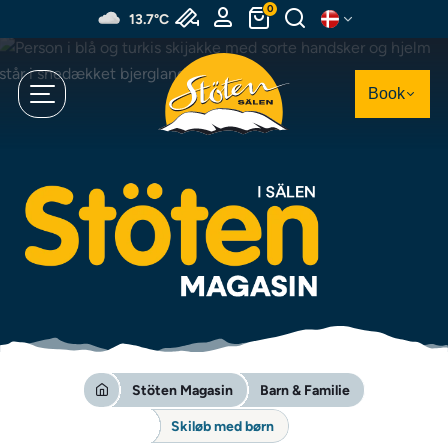
Spring
0
13.7°C
til
hovedindhold
Book
Stöten Magasin
Barn & Familie
Skiløb med børn