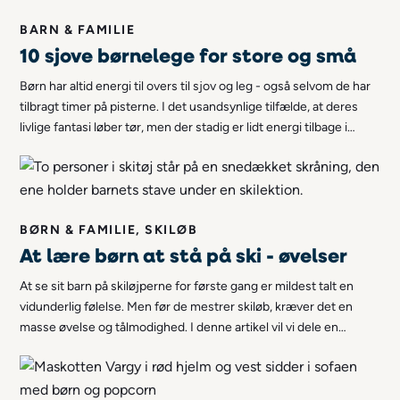
BARN & FAMILIE
10 sjove børnelege for store og små
Børn har altid energi til overs til sjov og leg - også selvom de har
tilbragt timer på pisterne. I det usandsynlige tilfælde, at deres
livlige fantasi løber tør, men der stadig er lidt energi tilbage i
benene, vil vi gerne anbefale 10 sjove børnelege for både store
og små!
BØRN & FAMILIE, SKILØB
At lære børn at stå på ski - øvelser
At se sit barn på skiløjperne for første gang er mildest talt en
vidunderlig følelse. Men før de mestrer skiløb, kræver det en
masse øvelse og tålmodighed. I denne artikel vil vi dele en
håndfuld nyttige øvelser, som kan være nyttige, når du skal lære
dit barn at stå på ski!