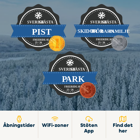
Åbningstider
WiFi-zoner
Stöten
Find det
App
her