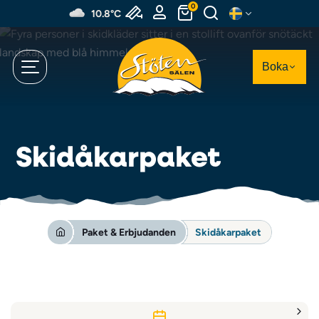
Hoppa
0
10.8°C
till
huvudinnehållet
Boka
Skidåkarpaket
Paket & Erbjudanden
Skidåkarpaket