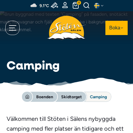
Hoppa
0
9.1°C
till
huvudinnehållet
Boka
Camping
Boenden
Skidtorget
Camping
Välkommen till Stöten i Sälens nybyggda
camping med fler platser än tidigare och ett