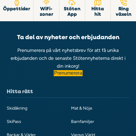
Öppettider
WiFi-
Stöten
Hitta
Ring
zoner
App
hit
växeln
Ta del av nyheter och erbjudanden
Prenumerera på vårt nyhetsbrev för att få unika
erbjudanden och de senaste Stötennyheterna direkt i
din inkorg!
Prenumerera
Hitta rätt
Skidåkning
Mat & Nöje
SkiPass
Barnfamiljer
Backar & Väder
Vargys Värld