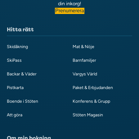
din inkorg!
Prenumerera
Hitta rätt
Skidåkning
Mat & Nöje
SkiPass
Barnfamiljer
Backar & Väder
Vargys Värld
Pistkarta
Paket & Erbjudanden
Boende i Stöten
Konferens & Grupp
Att göra
Stöten Magasin
Om min bokning