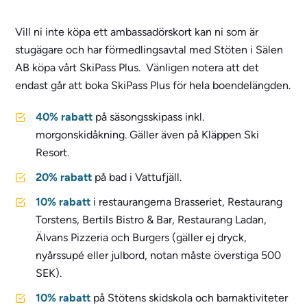
Vill ni inte köpa ett ambassadörskort kan ni som är
stugägare och har förmedlingsavtal med Stöten i Sälen
AB köpa vårt SkiPass Plus. Vänligen notera att det
endast går att boka SkiPass Plus för hela boendelängden.
40% rabatt
på säsongsskipass inkl.
morgonskidåkning. Gäller även på Kläppen Ski
Resort.
20% rabatt
på bad i Vattufjäll.
10% rabatt
i restaurangerna Brasseriet, Restaurang
Torstens, Bertils Bistro & Bar, Restaurang Ladan,
Älvans Pizzeria och Burgers (gäller ej dryck,
nyårssupé eller julbord, notan måste överstiga 500
SEK).
10% rabatt
på Stötens skidskola och barnaktiviteter