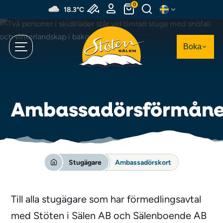
Hoppa
0
18.3°C
till
huvudinnehållet
Boka
Ambassadörsförmåne
Stugägare
Ambassadörskort
Till alla stugägare som har förmedlingsavtal
med Stöten i Sälen AB och Sälenboende AB