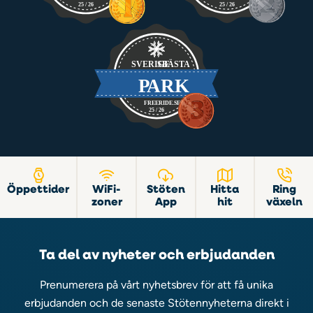
Öppettider
WiFi-
Stöten
Hitta
Ring
zoner
App
hit
växeln
Ta del av nyheter och erbjudanden
Prenumerera på vårt nyhetsbrev för att få unika
erbjudanden och de senaste Stötennyheterna direkt i