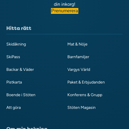
din inkorg!
Prenumerera
Hitta rätt
Skidåkning
Mat & Nöje
SkiPass
Barnfamiljer
Backar & Väder
Vargys Värld
Pistkarta
Paket & Erbjudanden
Boende i Stöten
Konferens & Grupp
Att göra
Stöten Magasin
Om min bokning