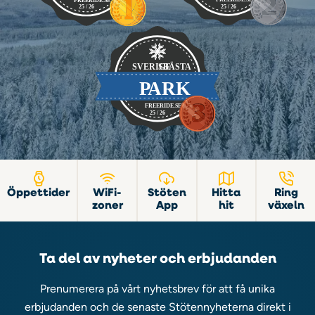
Öppettider
WiFi-
Stöten
Hitta
Ring
zoner
App
hit
växeln
Ta del av nyheter och erbjudanden
Prenumerera på vårt nyhetsbrev för att få unika
erbjudanden och de senaste Stötennyheterna direkt i