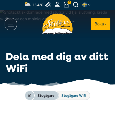
Hoppa
0
15.4°C
till
huvudinnehållet
Boka
Dela med dig av ditt
WiFi
Stugägare
Stugägare Wifi