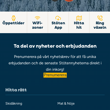
Öppettider
WiFi-
Stöten
Hitta
Ring
zoner
App
hit
växeln
Ta del av nyheter och erbjudanden
Prenumerera på vårt nyhetsbrev för att få unika
erbjudanden och de senaste Stötennyheterna direkt i
din inkorg!
Prenumerera
Hitta rätt
Skidåkning
Mat & Nöje