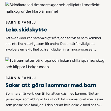
hinderbana utomhus!
BARN & FAMILJ
Leka skidskytte
Att åka skidor kan vara väldigt svårt, och för vissa barn kommer
det inte lika naturligt som för andra. Det är därför viktigt att
involvera en lekfullhet och en glädje i inlärningsprocessen.
Något som dels kan resultera i att barnet lär sig snabbare,
samtidigt som det inte blir samma pressade situation. En lek som
involverar många moment är skidskytte.
BARN & FAMILJ
Saker att göra i sommar med barn
Sommaren är verkligen till för att umgås med barnen. Njut av
ljusa dagar som aldrig vill ta slut och fyll sommarlovet med saker
som passar hela familjen! I den här artikeln delar vi med oss av
sommartips som passar alla barnfamiljer.