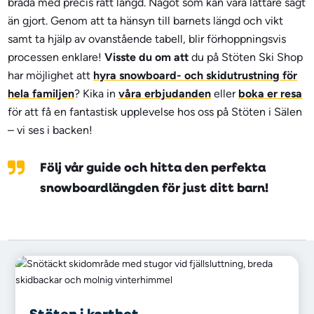
bräda med precis rätt längd. Något som kan vara lättare sagt
än gjort. Genom att ta hänsyn till barnets längd och vikt
samt ta hjälp av ovanstående tabell, blir förhoppningsvis
processen enklare!
Visste du om att
du på Stöten Ski Shop
har möjlighet att
hyra snowboard- och skidutrustning för
hela familjen
? Kika in
våra erbjudanden
eller
boka er resa
för att få en fantastisk upplevelse hos oss på Stöten i Sälen
– vi ses i backen!
Följ vår guide och hitta den perfekta
snowboardlängden för just ditt barn!
Stöten i korthet