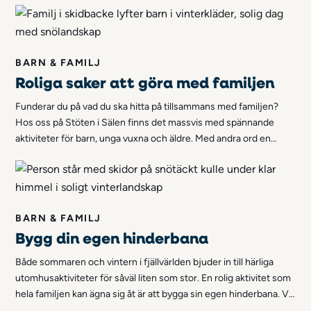
BARN & FAMILJ
Roliga saker att göra med familjen
Funderar du på vad du ska hitta på tillsammans med familjen?
Hos oss på Stöten i Sälen finns det massvis med spännande
aktiviteter för barn, unga vuxna och äldre. Med andra ord en
mängd roliga saker att göra med familjen! Här är våra absolut
bästa tips på skojiga aktiviteter ni kan göra tillsammans - hela
familjen!
BARN & FAMILJ
Bygg din egen hinderbana
Både sommaren och vintern i fjällvärlden bjuder in till härliga
utomhusaktiviteter för såväl liten som stor. En rolig aktivitet som
hela familjen kan ägna sig åt är att bygga sin egen hinderbana. Vi
tänkte därför dela med oss av tips på hur du enkelt kan bygga en