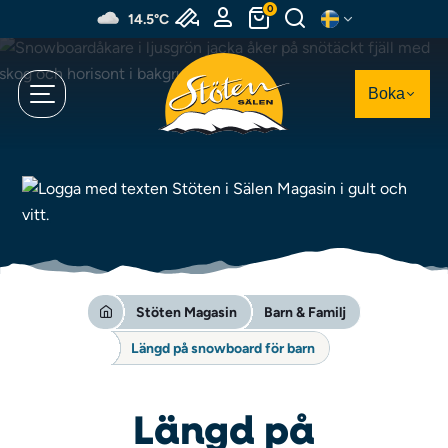
Hoppa
0
14.5°C
till
huvudinnehållet
Boka
Stöten Magasin
Barn & Familj
Längd på snowboard för barn
Längd på