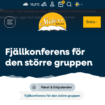
Hoppa
0
15.2°C
till
huvudinnehållet
Boka
Fjällkonferens för
den större gruppen
Paket & Erbjudanden
Fjällkonferens för den större gruppen