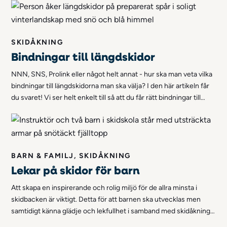
innan, under och efter ditt barn går i skidskola i Stöten.
SKIDÅKNING
Bindningar till längdskidor
NNN, SNS, Prolink eller något helt annat - hur ska man veta vilka
bindningar till längdskidorna man ska välja? I den här artikeln får
du svaret! Vi ser helt enkelt till så att du får rätt bindningar till
längdskidorna.
BARN & FAMILJ, SKIDÅKNING
Lekar på skidor för barn
Att skapa en inspirerande och rolig miljö för de allra minsta i
skidbacken är viktigt. Detta för att barnen ska utvecklas men
samtidigt känna glädje och lekfullhet i samband med skidåkning.
Vi tänkte därför lista en mängd olika lekar som du kan