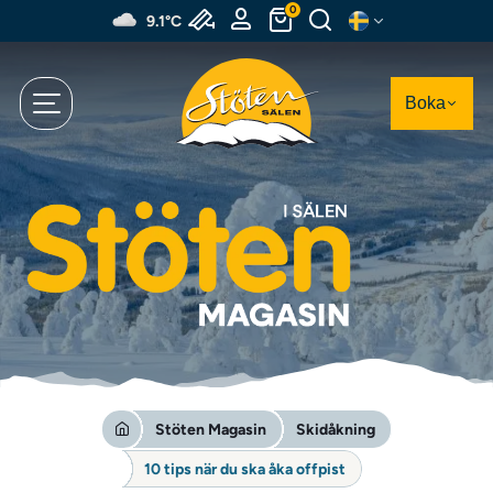
Hoppa
0
9.1°C
till
huvudinnehållet
Boka
Stöten Magasin
Skidåkning
10 tips när du ska åka offpist