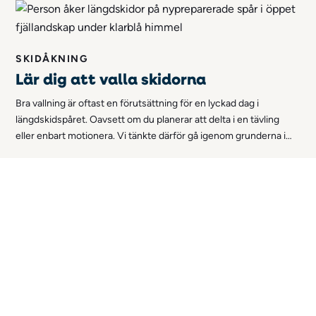
introducera för barnen!
SKIDÅKNING
Lär dig att valla skidorna
Bra vallning är oftast en förutsättning för en lyckad dag i
längdskidspåret. Oavsett om du planerar att delta i en tävling
eller enbart motionera. Vi tänkte därför gå igenom grunderna i
vallning, samt berätta mer om hur du vallar dina skidor på egen
hand!