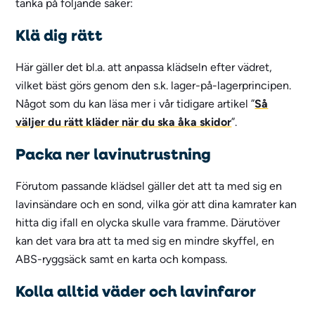
tänka på följande saker:
Klä dig rätt
Här gäller det bl.a. att anpassa klädseln efter vädret,
vilket bäst görs genom den s.k. lager-på-lagerprincipen.
Något som du kan läsa mer i vår tidigare artikel ”
Så
väljer du rätt kläder när du ska åka skidor
”.
Packa ner lavinutrustning
Förutom passande klädsel gäller det att ta med sig en
lavinsändare och en sond, vilka gör att dina kamrater kan
hitta dig ifall en olycka skulle vara framme. Därutöver
kan det vara bra att ta med sig en mindre skyffel, en
ABS-ryggsäck samt en karta och kompass.
Kolla alltid väder och lavinfaror