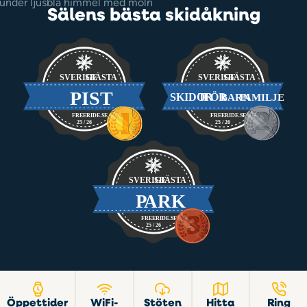
Sälens bästa skidåkning
Öppettider
WiFi-
Stöten
Hitta
Ring