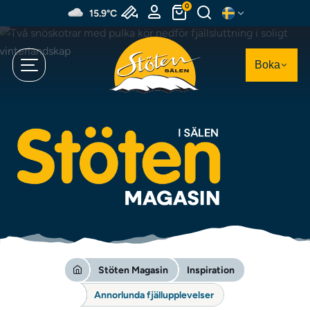
Hoppa
0
15.9°C
till
huvudinnehållet
Boka
Stöten Magasin
Inspiration
Annorlunda fjällupplevelser