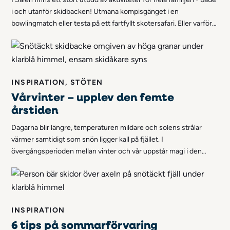
i och utanför skidbacken! Utmana kompisgänget i en
bowlingmatch eller testa på ett fartfyllt skotersafari. Eller varför
inte ta med hela familjen på en oförglömlig utflykt med
hundspann? I Stöten finns något för alla!
INSPIRATION, STÖTEN
Vårvinter – upplev den femte
årstiden
Dagarna blir längre, temperaturen mildare och solens strålar
värmer samtidigt som snön ligger kall på fjället. I
övergångsperioden mellan vinter och vår uppstår magi i den
svenska fjällvärlden - årets femte årstid vårvinter är här.
INSPIRATION
6 tips på sommarförvaring