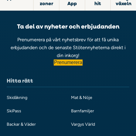
zoner
App
hit
växeln
Ta del av nyheter och erbjudanden
Prenumerera på vårt nyhetsbrev för att få unika
erbjudanden och de senaste Stötennyheterna direkt i
din inkorg!
Prenumerera
Hitta rätt
Skidåkning
Mat & Nöje
SkiPass
Barnfamiljer
Backar & Väder
Vargys Värld