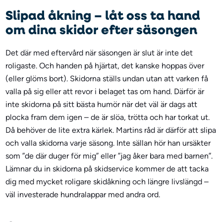
Slipad åkning – låt oss ta hand
om dina skidor efter säsongen
Det där med eftervård när säsongen är slut är inte det
roligaste. Och handen på hjärtat, det kanske hoppas över
(eller glöms bort). Skidorna ställs undan utan att varken få
valla på sig eller att revor i belaget tas om hand. Därför är
inte skidorna på sitt bästa humör när det väl är dags att
plocka fram dem igen – de är slöa, trötta och har torkat ut.
Då behöver de lite extra kärlek. Martins råd är därför att slipa
och valla skidorna varje säsong. Inte sällan hör han ursäkter
som ”de där duger för mig” eller ”jag åker bara med barnen”.
Lämnar du in skidorna på skidservice kommer de att tacka
dig med mycket roligare skidåkning och längre livslängd –
väl investerade hundralappar med andra ord.