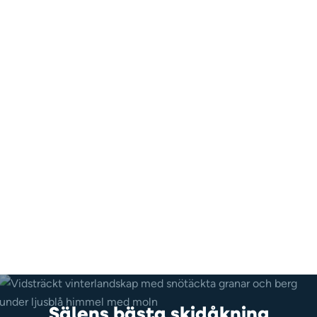
Sälens bästa skidåkning