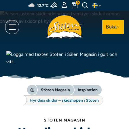
Hoppa
0
12.7°C
till
huvudinnehållet
Boka
Stöten Magasin
Inspiration
Hyr dina skidor – skidshopen i Stöten
STÖTEN MAGASIN