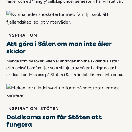
miner och ett "hangry" sällskap under semestern har vi listat våra
bästa tips på bra mat på skidsemestern.
INSPIRATION
Att göra i Sälen om man inte åker
skidor
Många som besöker Sälen är antingen inbitna skidentusiaster
eller också barnfamiljer som vill njuta av några härliga dagar i
skidbacken. Hos oss på Stöten i Sälen är det däremot inte enbart
skidor som står i fokus. Vi erbjuder mycket mer än så. Oavsett
om du åker skidor eller inte, kan du vara säker på att du får en
trevlig och händelserik vistelse!
INSPIRATION, STÖTEN
Doldisarna som får Stöten att
fungera