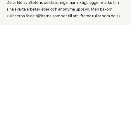
De är lite av Stötens doldisar, inga man riktigt lägger märke till i
sina svarta arbetskläder och anonyma uppsyn. Men bakom
kulisserna är de hjältarna som ser till att liftarna rullar som de ska,
att snön ligger rätt och att gästerna kommer upp tryggt och
säkert på fjället varje dag. Nu är det dags för dem att träda fram i
rampljuset, för utan dem hade Stöten helt enkelt inte fungerat:
mekanikerna.