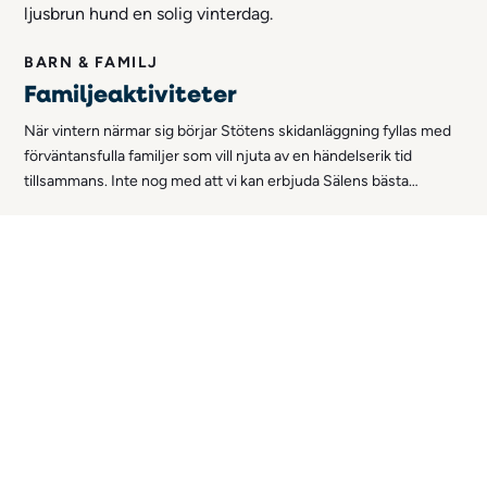
BARN & FAMILJ
Familjeaktiviteter
När vintern närmar sig börjar Stötens skidanläggning fyllas med
förväntansfulla familjer som vill njuta av en händelserik tid
tillsammans. Inte nog med att vi kan erbjuda Sälens bästa
skidåkning och mysiga boendealternativ - vi lovar även gott om
familjeaktiviteter som sent kommer att glömmas!