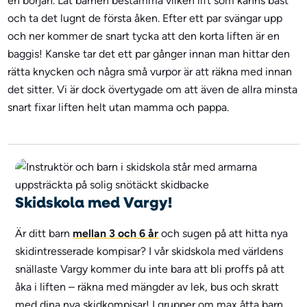
en början. Låt barnen bestämma vilken lift som känns bäst
och ta det lugnt de första åken. Efter ett par svängar upp
och ner kommer de snart tycka att den korta liften är en
baggis! Kanske tar det ett par gånger innan man hittar den
rätta knycken och några små vurpor är att räkna med innan
det sitter. Vi är dock övertygade om att även de allra minsta
snart fixar liften helt utan mamma och pappa.
Skidskola med Vargy!
Är ditt barn
mellan 3 och 6 år
och sugen på att hitta nya
skidintresserade kompisar? I vår skidskola med världens
snällaste Vargy kommer du inte bara att bli proffs på att
åka i liften – räkna med mängder av lek, bus och skratt
med dina nya skidkompisar! I grupper om max åtta barn