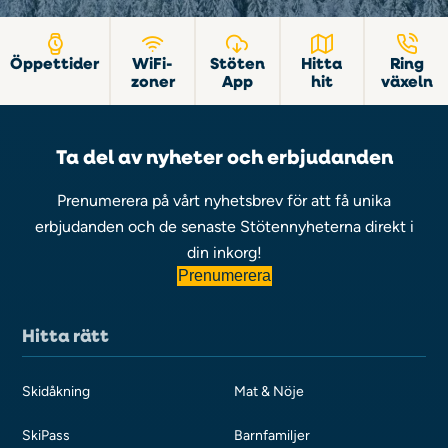
Öppettider
WiFi-
Stöten
Hitta
Ring
zoner
App
hit
växeln
Ta del av nyheter och erbjudanden
Prenumerera på vårt nyhetsbrev för att få unika
erbjudanden och de senaste Stötennyheterna direkt i
din inkorg!
Prenumerera
Hitta rätt
Skidåkning
Mat & Nöje
SkiPass
Barnfamiljer