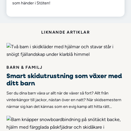
som händer i Stöten!
LIKNANDE ARTIKLAR
BARN & FAMILJ
Smart skidutrustning som växer med
ditt barn
Ser du dina barn växa ur allt när de växer så fort? Allt från
vinterkängor till jackor, nästan över en natt? När skidsemestern
närmar sig kan det kännas som en evig kamp att hitta rätt
skidutrustning som passar dina barn. Speciellt för deras snabbt
växande behov. Men tänk om lösningen inte bara sparar pengar,
utan också gör hela resan mer avslappnad och rolig?