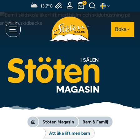
Hoppa
0
13.7°C
till
huvudinnehållet
Boka
Stöten Magasin
Barn & Familj
Att åka lift med barn