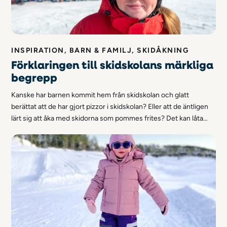
INSPIRATION, BARN & FAMILJ, SKIDÅKNING
Förklaringen till skidskolans märkliga
begrepp
Kanske har barnen kommit hem från skidskolan och glatt
berättat att de har gjort pizzor i skidskolan? Eller att de äntligen
lärt sig att åka med skidorna som pommes frites? Det kan låta
märkligt, men det har faktiskt en väldigt bra förklaring. Här
berättar skidläraren Ella vad maträtterna har med skidåkning att
göra.