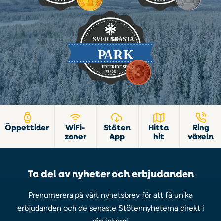
Öppettider
WiFi-
Stöten
Hitta
Ring
zoner
App
hit
växeln
Ta del av nyheter och erbjudanden
Prenumerera på vårt nyhetsbrev för att få unika
erbjudanden och de senaste Stötennyheterna direkt i
din inkorg!