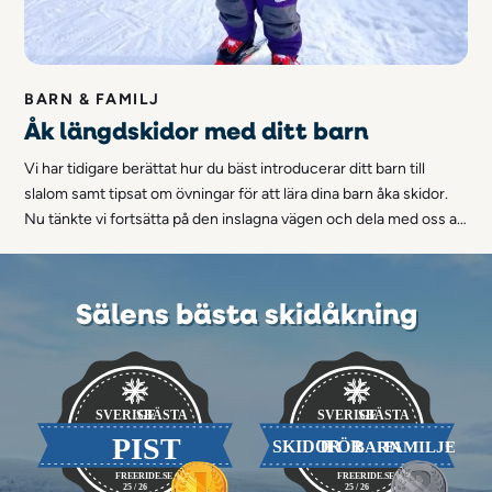
BARN & FAMILJ
Åk längdskidor med ditt barn
Vi har tidigare berättat hur du bäst introducerar ditt barn till
slalom samt tipsat om övningar för att lära dina barn åka skidor.
Nu tänkte vi fortsätta på den inslagna vägen och dela med oss av
fem saker att tänka på när du ska åka längdskidor med barn!
Sälens bästa skidåkning