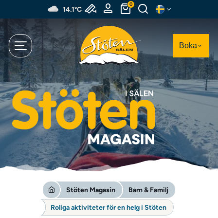
Hoppa
0
14.1°C
till
huvudinnehållet
Boka
Stöten Magasin
Barn & Familj
Roliga aktiviteter för en helg i Stöten