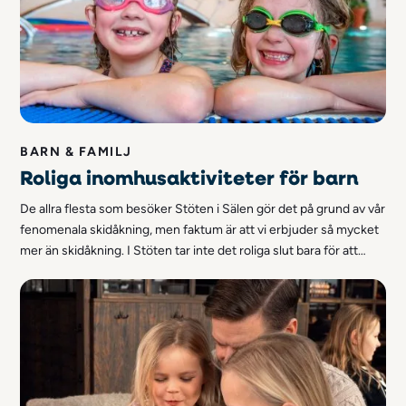
BARN & FAMILJ
Roliga inomhusaktiviteter för barn
De allra flesta som besöker Stöten i Sälen gör det på grund av vår
fenomenala skidåkning, men faktum är att vi erbjuder så mycket
mer än skidåkning. I Stöten tar inte det roliga slut bara för att
liftarna stängt för dagen. Här kan du läsa om allt kul vi har att
erbjuda inomhus - perfekt för barn med skidtrötta ben eller när
vädret inte visar sig från sin bästa sida.