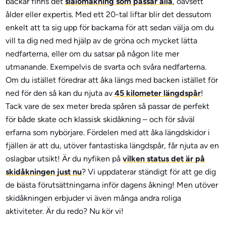
backar finns det
slalomåkning som passar alla
, oavsett
ålder eller expertis. Med ett 20-tal liftar blir det dessutom
enkelt att ta sig upp för backarna för att sedan välja om du
vill ta dig ned med hjälp av de gröna och mycket lätta
nedfarterna, eller om du satsar på någon lite mer
utmanande. Exempelvis de svarta och svåra nedfarterna.
Om du istället föredrar att åka längs med backen istället för
ned för den så kan du njuta av
45 kilometer längdspår
!
Tack vare de sex meter breda spåren så passar de perfekt
för både skate och klassisk skidåkning – och för såväl
erfarna som nybörjare. Fördelen med att åka längdskidor i
fjällen är att du, utöver fantastiska längdspår, får njuta av en
oslagbar utsikt! Är du nyfiken på
vilken status det är på
skidåkningen just nu
? Vi uppdaterar ständigt för att ge dig
de bästa förutsättningarna inför dagens åkning! Men utöver
skidåkningen erbjuder vi även många andra roliga
aktiviteter. Är du redo? Nu kör vi!