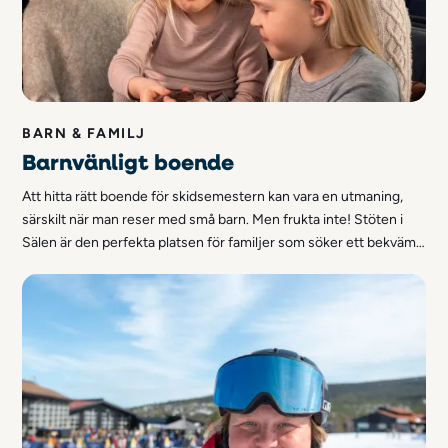
BARN & FAMILJ
Barnvänligt boende
Att hitta rätt boende för skidsemestern kan vara en utmaning,
särskilt när man reser med små barn. Men frukta inte! Stöten i
Sälen är den perfekta platsen för familjer som söker ett bekvämt
och barnvänligt boende. Här får du några tips på hur du väljer det
bästa boendet så att hela familjen kan njuta av skidsemestern.